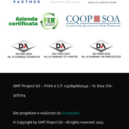
GMT Project Srl – P.IVA e C.F. 03789680042 – N. Rea: CN-
316704
Sito progettato e realizzato da
Arcastudio
© Copyright by GMT Project Srl - All rights reserved: 2023