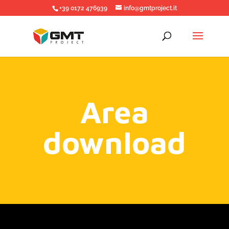
+39 0172 476939
info@gmtproject.it
Area
download