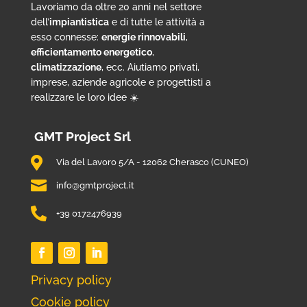
Lavoriamo da oltre 20 anni nel settore
dell’
impiantistica
e di tutte le attività a
esso connesse:
energie rinnovabili
,
efficientamento energetico
,
climatizzazione
, ecc. Aiutiamo privati,
imprese, aziende agricole e progettisti a
realizzare le loro idee ☀️
GMT Project Srl

Via del Lavoro 5/A - 12062 Cherasco (CUNEO)

info@gmtproject.it

+39 0172476939
Privacy policy
Cookie policy