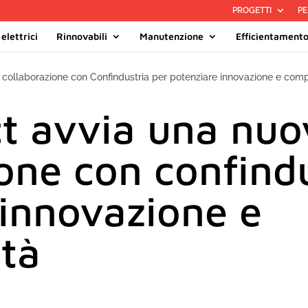
PROGETTI
PE
elettrici
Rinnovabili
Manutenzione
Efficientament
collaborazione con Confindustria per potenziare innovazione e compe
t avvia una nuo
one con confindu
 innovazione e
ità