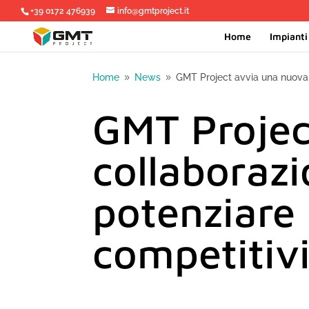
+39 0172 476939
info@gmtproject.it
Home
Impianti 
Home
News
GMT Project avvia una nuova 
9
9
GMT Projec
collaborazi
potenziare
competitiv