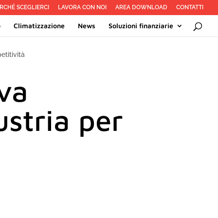
RCHÉ SCEGLIERCI
LAVORA CON NOI
AREA DOWNLOAD
CONTATTI
o
Climatizzazione
News
Soluzioni finanziarie
titività
va
stria per